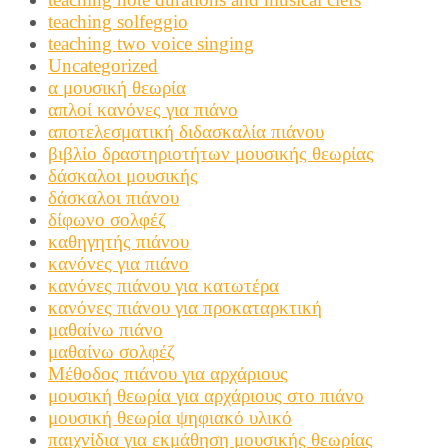
teaching solfeggio
teaching two voice singing
Uncategorized
α μουσική θεωρία
απλοί κανόνες για πιάνο
αποτελεσματική διδασκαλία πιάνου
βιβλίο δραστηριοτήτων μουσικής θεωρίας
δάσκαλοι μουσικής
δάσκαλοι πιάνου
δίφωνο σολφέζ
καθηγητής πιάνου
κανόνες για πιάνο
κανόνες πιάνου για κατωτέρα
κανόνες πιάνου για προκαταρκτική
μαθαίνω πιάνο
μαθαίνω σολφέζ
Μέθοδος πιάνου για αρχάριους
μουσική θεωρία για αρχάριους στο πιάνο
μουσική θεωρία ψηφιακό υλικό
παιχνίδια για εκμάθηση μουσικής θεωρίας