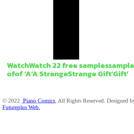
Watch
Watch
2
2
free
samples
sample
of
of
‘A
‘A
Strange
Strange
Gift’
Gift’
© 2022
Piano Comics
, All Rights Reserved. Designed b
Futureplus Web.