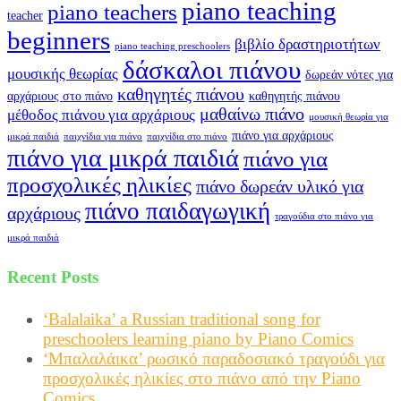
piano teaching
piano teachers
teacher
beginners
βιβλίο δραστηριοτήτων
piano teaching preschoolers
δάσκαλοι πιάνου
μουσικής θεωρίας
δωρεάν νότες για
καθηγητές πιάνου
αρχάριους στο πιάνο
καθηγητής πιάνου
μαθαίνω πιάνο
μέθοδος πιάνου για αρχάριους
μουσική θεωρία για
πιάνο για αρχάριους
μικρά παιδιά
παιχνίδια για πιάνο
παιχνίδια στο πιάνο
πιάνο για μικρά παιδιά
πιάνο για
προσχολικές ηλικίες
πιάνο δωρεάν υλικό για
πιάνο παιδαγωγική
αρχάριους
τραγούδια στο πιάνο για
μικρά παιδιά
Recent Posts
‘Balalaika’ a Russian traditional song for
preschoolers learning piano by Piano Comics
‘Μπαλαλάικα’ ρωσικό παραδοσιακό τραγούδι για
προσχολικές ηλικίες στο πιάνο από την Piano
Comics