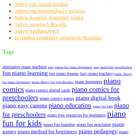
πιάνο για μικρά παιδιά
πιάνο για προσχολικές ηλικίες
πιάνο δωρεάν ψηφιακό υλικό
πιάνο μουσική θεωρία
πιάνο παιδαγωγική
τετράδιο εργασιών μουσικής θεωρίας
Tags
alternative piano teaching
easy pieces for piano beginners
easy songs for preschoolers
fun piano learning
fun piano lessons
lazy piano teachers
music theory
piano
piano beginners
for piano beginners
music theory for preschoolers
comics
piano comics for
piano comics digital cards
preschoolers
piano digital book
piano comics games
piano education
piano
piano easy canons
piano for kids
piano
for preschoolers
piano free resources for beginners
fun for kids
piano
piano fun learning
piano fun practising
piano pedagogy
games
piano method for beginners
piano