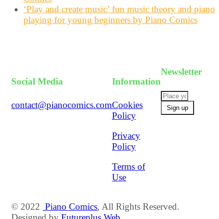
‘Play and create music’ fun music theory and piano
playing for young beginners by Piano Comics
Newsletter
Social Media
Information
contact@pianocomics.com
Cookies
Policy
Privacy
Policy
Terms of
Use
© 2022
Piano Comics
, All Rights Reserved.
Designed by
Futureplus Web.