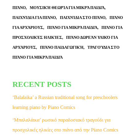
ΠΙΆΝΟ
ΜΟΥΣΙΚΉ ΘΕΩΡΊΑ ΓΙΑ ΜΙΚΡΆ ΠΑΙΔΙΆ
ΠΑΙΧΝΊΔΙΑ ΓΙΑ ΠΙΆΝΟ
ΠΑΙΧΝΊΔΙΑ ΣΤΟ ΠΙΆΝΟ
ΠΙΆΝΟ
ΓΙΑ ΑΡΧΆΡΙΟΥΣ
ΠΙΆΝΟ ΓΙΑ ΜΙΚΡΆ ΠΑΙΔΙΆ
ΠΙΆΝΟ ΓΙΑ
ΠΡΟΣΧΟΛΙΚΈΣ ΗΛΙΚΊΕΣ
ΠΙΆΝΟ ΔΩΡΕΆΝ ΥΛΙΚΌ ΓΙΑ
ΑΡΧΆΡΙΟΥΣ
ΠΙΆΝΟ ΠΑΙΔΑΓΩΓΙΚΉ
ΤΡΑΓΟΎΔΙΑ ΣΤΟ
ΠΙΆΝΟ ΓΙΑ ΜΙΚΡΆ ΠΑΙΔΙΆ
RECENT POSTS
‘Balalaika’ a Russian traditional song for preschoolers
learning piano by Piano Comics
‘Μπαλαλάικα’ ρωσικό παραδοσιακό τραγούδι για
προσχολικές ηλικίες στο πιάνο από την Piano Comics