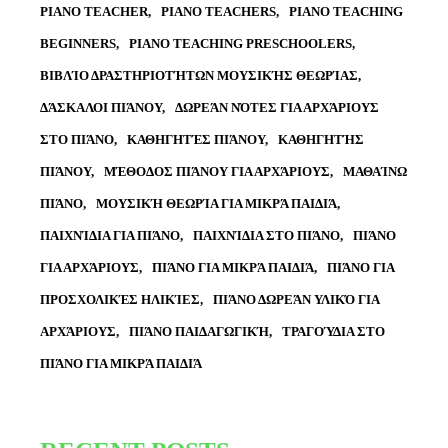
PIANO TEACHER
PIANO TEACHERS
PIANO TEACHING
BEGINNERS
PIANO TEACHING PRESCHOOLERS
ΒΙΒΛΊΟ ΔΡΑΣΤΗΡΙΟΤΉΤΩΝ ΜΟΥΣΙΚΉΣ ΘΕΩΡΊΑΣ
ΔΆΣΚΑΛΟΙ ΠΙΆΝΟΥ
ΔΩΡΕΆΝ ΝΌΤΕΣ ΓΙΑ ΑΡΧΆΡΙΟΥΣ
ΣΤΟ ΠΙΆΝΟ
ΚΑΘΗΓΗΤΈΣ ΠΙΆΝΟΥ
ΚΑΘΗΓΗΤΉΣ
ΠΙΆΝΟΥ
ΜΈΘΟΔΟΣ ΠΙΆΝΟΥ ΓΙΑ ΑΡΧΆΡΙΟΥΣ
ΜΑΘΑΊΝΩ
ΠΙΆΝΟ
ΜΟΥΣΙΚΉ ΘΕΩΡΊΑ ΓΙΑ ΜΙΚΡΆ ΠΑΙΔΙΆ
ΠΑΙΧΝΊΔΙΑ ΓΙΑ ΠΙΆΝΟ
ΠΑΙΧΝΊΔΙΑ ΣΤΟ ΠΙΆΝΟ
ΠΙΆΝΟ
ΓΙΑ ΑΡΧΆΡΙΟΥΣ
ΠΙΆΝΟ ΓΙΑ ΜΙΚΡΆ ΠΑΙΔΙΆ
ΠΙΆΝΟ ΓΙΑ
ΠΡΟΣΧΟΛΙΚΈΣ ΗΛΙΚΊΕΣ
ΠΙΆΝΟ ΔΩΡΕΆΝ ΥΛΙΚΌ ΓΙΑ
ΑΡΧΆΡΙΟΥΣ
ΠΙΆΝΟ ΠΑΙΔΑΓΩΓΙΚΉ
ΤΡΑΓΟΎΔΙΑ ΣΤΟ
ΠΙΆΝΟ ΓΙΑ ΜΙΚΡΆ ΠΑΙΔΙΆ