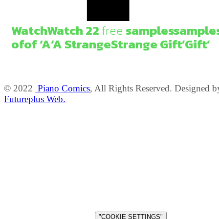
Watch
Watch
2
2
free
samples
sample
of
of
‘A
‘A
Strange
Strange
Gift’
Gift’
© 2022
Piano Comics
, All Rights Reserved. Designed b
Futureplus Web.
For the proper operation of our website, we are required to use
cookies. Subject to your consent, we will use additional cookies to
improve the browsing experience of our website, to obtain
performance and functionality analytics and provide personalized
advertising based on a profile drawn from your browsing habits. If
you agree to the use of all additional cookies, select "ACCEPT ALL".
If you do not wish the additional cookies to be installed, select
"DECLINE ALL" or you can configure your cookie preferences
(except for technically essential cookies, which cannot be
deactivated), by clicking on .
.
"COOKIE SETTINGS"