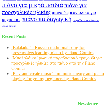
πιάνο για μικρά παιδιά
πιάνο για
προσχολικές ηλικίες
πιάνο δωρεάν υλικό για
πιάνο παιδαγωγική
αρχάριους
τραγούδια στο πιάνο για
μικρά παιδιά
Recent Posts
‘Balalaika’ a Russian traditional song for
preschoolers learning piano by Piano Comics
‘Μπαλαλάικα’ ρωσικό παραδοσιακό τραγούδι για
προσχολικές ηλικίες στο πιάνο από την Piano
Comics
‘Play and create music’ fun music theory and piano
playing for young beginners by Piano Comics
Newsletter