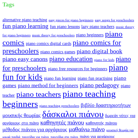
Tags
alternative piano teaching
easy pieces for piano beginners
easy songs for preschoolers
fun piano learning
fun piano lessons
lazy piano teachers
music theory
piano
piano beginners
for piano beginners
music theory for preschoolers
comics
piano comics for
piano comics digital cards
preschoolers
piano digital book
piano comics games
piano education
piano
piano easy canons
piano for kids
piano
for preschoolers
piano free resources for beginners
fun for kids
piano
piano fun learning
piano fun practising
piano pedagogy
games
piano method for beginners
piano
piano teaching
piano teachers
teacher
beginners
βιβλίο δραστηριοτήτων
piano teaching preschoolers
δάσκαλοι πιάνου
μουσικής θεωρίας
δωρεάν νότες για
καθηγητές πιάνου
αρχάριους στο πιάνο
καθηγητής πιάνου
μαθαίνω πιάνο
μέθοδος πιάνου για αρχάριους
μουσική θεωρία για
πιάνο για αρχάριους
μικρά παιδιά
παιχνίδια για πιάνο
παιχνίδια στο πιάνο