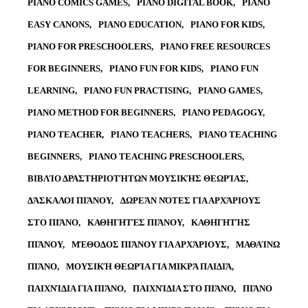
PIANO COMICS GAMES
PIANO DIGITAL BOOK
PIANO
EASY CANONS
PIANO EDUCATION
PIANO FOR KIDS
PIANO FOR PRESCHOOLERS
PIANO FREE RESOURCES
FOR BEGINNERS
PIANO FUN FOR KIDS
PIANO FUN
LEARNING
PIANO FUN PRACTISING
PIANO GAMES
PIANO METHOD FOR BEGINNERS
PIANO PEDAGOGY
PIANO TEACHER
PIANO TEACHERS
PIANO TEACHING
BEGINNERS
PIANO TEACHING PRESCHOOLERS
ΒΙΒΛΊΟ ΔΡΑΣΤΗΡΙΟΤΉΤΩΝ ΜΟΥΣΙΚΉΣ ΘΕΩΡΊΑΣ
ΔΆΣΚΑΛΟΙ ΠΙΆΝΟΥ
ΔΩΡΕΆΝ ΝΌΤΕΣ ΓΙΑ ΑΡΧΆΡΙΟΥΣ
ΣΤΟ ΠΙΆΝΟ
ΚΑΘΗΓΗΤΈΣ ΠΙΆΝΟΥ
ΚΑΘΗΓΗΤΉΣ
ΠΙΆΝΟΥ
ΜΈΘΟΔΟΣ ΠΙΆΝΟΥ ΓΙΑ ΑΡΧΆΡΙΟΥΣ
ΜΑΘΑΊΝΩ
ΠΙΆΝΟ
ΜΟΥΣΙΚΉ ΘΕΩΡΊΑ ΓΙΑ ΜΙΚΡΆ ΠΑΙΔΙΆ
ΠΑΙΧΝΊΔΙΑ ΓΙΑ ΠΙΆΝΟ
ΠΑΙΧΝΊΔΙΑ ΣΤΟ ΠΙΆΝΟ
ΠΙΆΝΟ