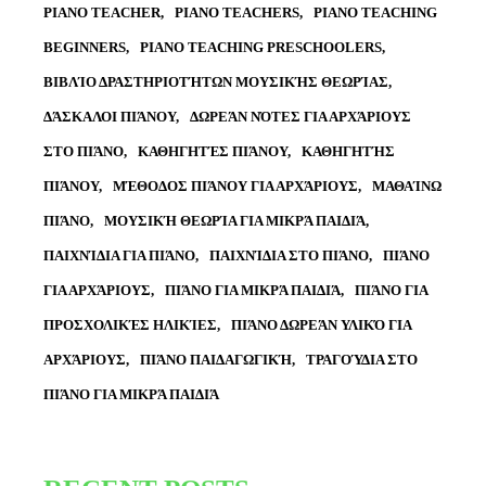
PIANO TEACHER
PIANO TEACHERS
PIANO TEACHING
BEGINNERS
PIANO TEACHING PRESCHOOLERS
ΒΙΒΛΊΟ ΔΡΑΣΤΗΡΙΟΤΉΤΩΝ ΜΟΥΣΙΚΉΣ ΘΕΩΡΊΑΣ
ΔΆΣΚΑΛΟΙ ΠΙΆΝΟΥ
ΔΩΡΕΆΝ ΝΌΤΕΣ ΓΙΑ ΑΡΧΆΡΙΟΥΣ
ΣΤΟ ΠΙΆΝΟ
ΚΑΘΗΓΗΤΈΣ ΠΙΆΝΟΥ
ΚΑΘΗΓΗΤΉΣ
ΠΙΆΝΟΥ
ΜΈΘΟΔΟΣ ΠΙΆΝΟΥ ΓΙΑ ΑΡΧΆΡΙΟΥΣ
ΜΑΘΑΊΝΩ
ΠΙΆΝΟ
ΜΟΥΣΙΚΉ ΘΕΩΡΊΑ ΓΙΑ ΜΙΚΡΆ ΠΑΙΔΙΆ
ΠΑΙΧΝΊΔΙΑ ΓΙΑ ΠΙΆΝΟ
ΠΑΙΧΝΊΔΙΑ ΣΤΟ ΠΙΆΝΟ
ΠΙΆΝΟ
ΓΙΑ ΑΡΧΆΡΙΟΥΣ
ΠΙΆΝΟ ΓΙΑ ΜΙΚΡΆ ΠΑΙΔΙΆ
ΠΙΆΝΟ ΓΙΑ
ΠΡΟΣΧΟΛΙΚΈΣ ΗΛΙΚΊΕΣ
ΠΙΆΝΟ ΔΩΡΕΆΝ ΥΛΙΚΌ ΓΙΑ
ΑΡΧΆΡΙΟΥΣ
ΠΙΆΝΟ ΠΑΙΔΑΓΩΓΙΚΉ
ΤΡΑΓΟΎΔΙΑ ΣΤΟ
ΠΙΆΝΟ ΓΙΑ ΜΙΚΡΆ ΠΑΙΔΙΆ