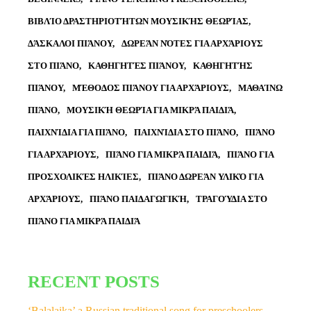
ΒΙΒΛΊΟ ΔΡΑΣΤΗΡΙΟΤΉΤΩΝ ΜΟΥΣΙΚΉΣ ΘΕΩΡΊΑΣ
ΔΆΣΚΑΛΟΙ ΠΙΆΝΟΥ
ΔΩΡΕΆΝ ΝΌΤΕΣ ΓΙΑ ΑΡΧΆΡΙΟΥΣ
ΣΤΟ ΠΙΆΝΟ
ΚΑΘΗΓΗΤΈΣ ΠΙΆΝΟΥ
ΚΑΘΗΓΗΤΉΣ
ΠΙΆΝΟΥ
ΜΈΘΟΔΟΣ ΠΙΆΝΟΥ ΓΙΑ ΑΡΧΆΡΙΟΥΣ
ΜΑΘΑΊΝΩ
ΠΙΆΝΟ
ΜΟΥΣΙΚΉ ΘΕΩΡΊΑ ΓΙΑ ΜΙΚΡΆ ΠΑΙΔΙΆ
ΠΑΙΧΝΊΔΙΑ ΓΙΑ ΠΙΆΝΟ
ΠΑΙΧΝΊΔΙΑ ΣΤΟ ΠΙΆΝΟ
ΠΙΆΝΟ
ΓΙΑ ΑΡΧΆΡΙΟΥΣ
ΠΙΆΝΟ ΓΙΑ ΜΙΚΡΆ ΠΑΙΔΙΆ
ΠΙΆΝΟ ΓΙΑ
ΠΡΟΣΧΟΛΙΚΈΣ ΗΛΙΚΊΕΣ
ΠΙΆΝΟ ΔΩΡΕΆΝ ΥΛΙΚΌ ΓΙΑ
ΑΡΧΆΡΙΟΥΣ
ΠΙΆΝΟ ΠΑΙΔΑΓΩΓΙΚΉ
ΤΡΑΓΟΎΔΙΑ ΣΤΟ
ΠΙΆΝΟ ΓΙΑ ΜΙΚΡΆ ΠΑΙΔΙΆ
RECENT POSTS
‘Balalaika’ a Russian traditional song for preschoolers