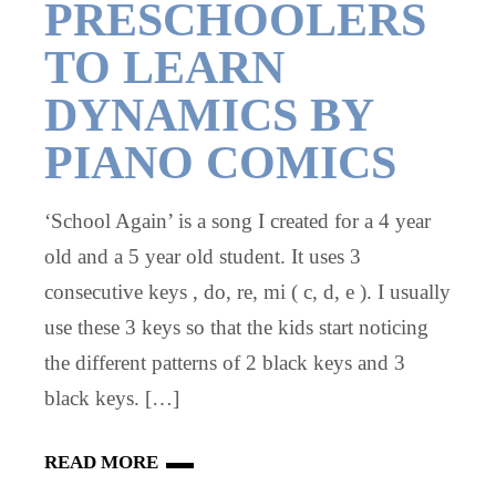
PRESCHOOLERS
TO LEARN
DYNAMICS BY
PIANO COMICS
‘School Again’ is a song I created for a 4 year
old and a 5 year old student. It uses 3
consecutive keys , do, re, mi ( c, d, e ). I usually
use these 3 keys so that the kids start noticing
the different patterns of 2 black keys and 3
black keys. […]
READ MORE