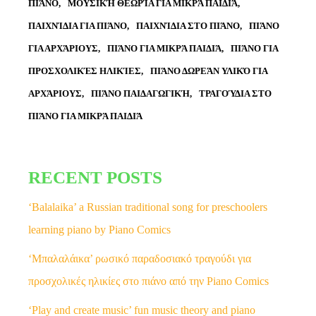
ΠΙΆΝΟ
ΜΟΥΣΙΚΉ ΘΕΩΡΊΑ ΓΙΑ ΜΙΚΡΆ ΠΑΙΔΙΆ
ΠΑΙΧΝΊΔΙΑ ΓΙΑ ΠΙΆΝΟ
ΠΑΙΧΝΊΔΙΑ ΣΤΟ ΠΙΆΝΟ
ΠΙΆΝΟ
ΓΙΑ ΑΡΧΆΡΙΟΥΣ
ΠΙΆΝΟ ΓΙΑ ΜΙΚΡΆ ΠΑΙΔΙΆ
ΠΙΆΝΟ ΓΙΑ
ΠΡΟΣΧΟΛΙΚΈΣ ΗΛΙΚΊΕΣ
ΠΙΆΝΟ ΔΩΡΕΆΝ ΥΛΙΚΌ ΓΙΑ
ΑΡΧΆΡΙΟΥΣ
ΠΙΆΝΟ ΠΑΙΔΑΓΩΓΙΚΉ
ΤΡΑΓΟΎΔΙΑ ΣΤΟ
ΠΙΆΝΟ ΓΙΑ ΜΙΚΡΆ ΠΑΙΔΙΆ
RECENT POSTS
‘Balalaika’ a Russian traditional song for preschoolers
learning piano by Piano Comics
‘Μπαλαλάικα’ ρωσικό παραδοσιακό τραγούδι για
προσχολικές ηλικίες στο πιάνο από την Piano Comics
‘Play and create music’ fun music theory and piano