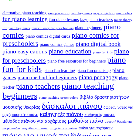
alternative piano teaching
easy pieces for piano beginners
easy songs for preschoolers
fun piano learning
fun piano lessons
lazy piano teachers
music theory
piano
piano beginners
for piano beginners
music theory for preschoolers
comics
piano comics for
piano comics digital cards
preschoolers
piano digital book
piano comics games
piano education
piano
piano easy canons
piano for kids
piano
for preschoolers
piano free resources for beginners
fun for kids
piano
piano fun learning
piano fun practising
piano pedagogy
games
piano method for beginners
piano
piano teaching
piano teachers
teacher
beginners
βιβλίο δραστηριοτήτων
piano teaching preschoolers
δάσκαλοι πιάνου
μουσικής θεωρίας
δωρεάν νότες για
καθηγητές πιάνου
αρχάριους στο πιάνο
καθηγητής πιάνου
μαθαίνω πιάνο
μέθοδος πιάνου για αρχάριους
μουσική θεωρία για
πιάνο για αρχάριους
μικρά παιδιά
παιχνίδια για πιάνο
παιχνίδια στο πιάνο
πιάνο για μικρά παιδιά
πιάνο για