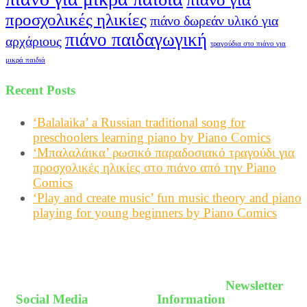
προσχολικές ηλικίες
πιάνο δωρεάν υλικό για
πιάνο παιδαγωγική
αρχάριους
τραγούδια στο πιάνο για
μικρά παιδιά
Recent Posts
‘Balalaika’ a Russian traditional song for
preschoolers learning piano by Piano Comics
‘Μπαλαλάικα’ ρωσικό παραδοσιακό τραγούδι για
προσχολικές ηλικίες στο πιάνο από την Piano
Comics
‘Play and create music’ fun music theory and piano
playing for young beginners by Piano Comics
Newsletter
Social Media
Information