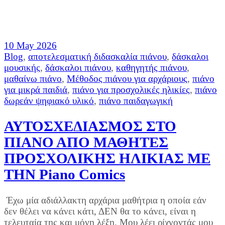
10 May 2026
Blog
,
αποτελεσματική διδασκαλία πιάνου
,
δάσκαλοι
μουσικής
,
δάσκαλοι πιάνου
,
καθηγητής πιάνου
,
μαθαίνω πιάνο
,
Μέθοδος πιάνου για αρχάριους
,
πιάνο
για μικρά παιδιά
,
πιάνο για προσχολικές ηλικίες
,
πιάνο
δωρεάν ψηφιακό υλικό
,
πιάνο παιδαγωγική
ΑΥΤΟΣΧΕΔΙΑΣΜΟΣ ΣΤΟ
ΠΙΑΝΟ ΑΠΟ ΜΑΘΗΤΕΣ
ΠΡΟΣΧΟΛΙΚΗΣ ΗΛΙΚΙΑΣ ΜΕ
ΤΗΝ Piano Comics
Έχω μία αδιάλλακτη αρχάρια μαθήτρια η οποία εάν
δεν θέλει να κάνει κάτι, ΔΕΝ θα το κάνει, είναι η
τελευταία της και μόνη λέξη. Μου λέει ρίχνοντάς μου