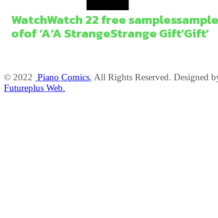
Watch
Watch
2
2
free
samples
sample
of
of
‘A
‘A
Strange
Strange
Gift’
Gift’
© 2022
Piano Comics
, All Rights Reserved. Designed b
Futureplus Web.