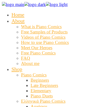
Skip
to
Home
the
content
About
What is Piano Comics
Free Samples of Products
Videos of Piano Comics
How to use Piano Comics
Meet Our Heroes
Free Piano Comics
FAQ
About me
Shop
Piano Comics
Beginners
Late Beginners
Elementary
Piano Duets
Ελληνικά Piano Comics
Αρχάριοι