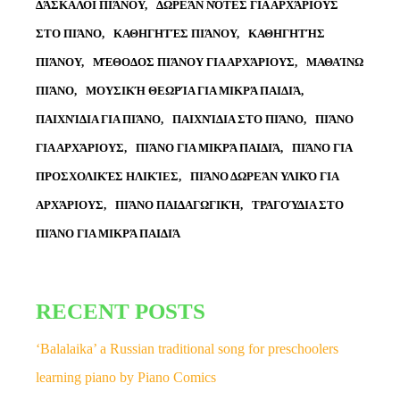
ΔΆΣΚΑΛΟΙ ΠΙΆΝΟΥ
ΔΩΡΕΆΝ ΝΌΤΕΣ ΓΙΑ ΑΡΧΆΡΙΟΥΣ
ΣΤΟ ΠΙΆΝΟ
ΚΑΘΗΓΗΤΈΣ ΠΙΆΝΟΥ
ΚΑΘΗΓΗΤΉΣ
ΠΙΆΝΟΥ
ΜΈΘΟΔΟΣ ΠΙΆΝΟΥ ΓΙΑ ΑΡΧΆΡΙΟΥΣ
ΜΑΘΑΊΝΩ
ΠΙΆΝΟ
ΜΟΥΣΙΚΉ ΘΕΩΡΊΑ ΓΙΑ ΜΙΚΡΆ ΠΑΙΔΙΆ
ΠΑΙΧΝΊΔΙΑ ΓΙΑ ΠΙΆΝΟ
ΠΑΙΧΝΊΔΙΑ ΣΤΟ ΠΙΆΝΟ
ΠΙΆΝΟ
ΓΙΑ ΑΡΧΆΡΙΟΥΣ
ΠΙΆΝΟ ΓΙΑ ΜΙΚΡΆ ΠΑΙΔΙΆ
ΠΙΆΝΟ ΓΙΑ
ΠΡΟΣΧΟΛΙΚΈΣ ΗΛΙΚΊΕΣ
ΠΙΆΝΟ ΔΩΡΕΆΝ ΥΛΙΚΌ ΓΙΑ
ΑΡΧΆΡΙΟΥΣ
ΠΙΆΝΟ ΠΑΙΔΑΓΩΓΙΚΉ
ΤΡΑΓΟΎΔΙΑ ΣΤΟ
ΠΙΆΝΟ ΓΙΑ ΜΙΚΡΆ ΠΑΙΔΙΆ
RECENT POSTS
‘Balalaika’ a Russian traditional song for preschoolers
learning piano by Piano Comics