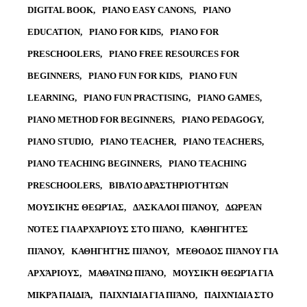
DIGITAL BOOK
PIANO EASY CANONS
PIANO
EDUCATION
PIANO FOR KIDS
PIANO FOR
PRESCHOOLERS
PIANO FREE RESOURCES FOR
BEGINNERS
PIANO FUN FOR KIDS
PIANO FUN
LEARNING
PIANO FUN PRACTISING
PIANO GAMES
PIANO METHOD FOR BEGINNERS
PIANO PEDAGOGY
PIANO STUDIO
PIANO TEACHER
PIANO TEACHERS
PIANO TEACHING BEGINNERS
PIANO TEACHING
PRESCHOOLERS
ΒΙΒΛΊΟ ΔΡΑΣΤΗΡΙΟΤΉΤΩΝ
ΜΟΥΣΙΚΉΣ ΘΕΩΡΊΑΣ
ΔΆΣΚΑΛΟΙ ΠΙΆΝΟΥ
ΔΩΡΕΆΝ
ΝΌΤΕΣ ΓΙΑ ΑΡΧΆΡΙΟΥΣ ΣΤΟ ΠΙΆΝΟ
ΚΑΘΗΓΗΤΈΣ
ΠΙΆΝΟΥ
ΚΑΘΗΓΗΤΉΣ ΠΙΆΝΟΥ
ΜΈΘΟΔΟΣ ΠΙΆΝΟΥ ΓΙΑ
ΑΡΧΆΡΙΟΥΣ
ΜΑΘΑΊΝΩ ΠΙΆΝΟ
ΜΟΥΣΙΚΉ ΘΕΩΡΊΑ ΓΙΑ
ΜΙΚΡΆ ΠΑΙΔΙΆ
ΠΑΙΧΝΊΔΙΑ ΓΙΑ ΠΙΆΝΟ
ΠΑΙΧΝΊΔΙΑ ΣΤΟ