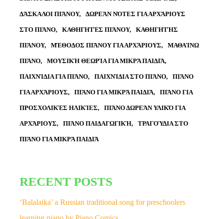
ΔΆΣΚΑΛΟΙ ΠΙΆΝΟΥ
ΔΩΡΕΆΝ ΝΌΤΕΣ ΓΙΑ ΑΡΧΆΡΙΟΥΣ
ΣΤΟ ΠΙΆΝΟ
ΚΑΘΗΓΗΤΈΣ ΠΙΆΝΟΥ
ΚΑΘΗΓΗΤΉΣ
ΠΙΆΝΟΥ
ΜΈΘΟΔΟΣ ΠΙΆΝΟΥ ΓΙΑ ΑΡΧΆΡΙΟΥΣ
ΜΑΘΑΊΝΩ
ΠΙΆΝΟ
ΜΟΥΣΙΚΉ ΘΕΩΡΊΑ ΓΙΑ ΜΙΚΡΆ ΠΑΙΔΙΆ
ΠΑΙΧΝΊΔΙΑ ΓΙΑ ΠΙΆΝΟ
ΠΑΙΧΝΊΔΙΑ ΣΤΟ ΠΙΆΝΟ
ΠΙΆΝΟ
ΓΙΑ ΑΡΧΆΡΙΟΥΣ
ΠΙΆΝΟ ΓΙΑ ΜΙΚΡΆ ΠΑΙΔΙΆ
ΠΙΆΝΟ ΓΙΑ
ΠΡΟΣΧΟΛΙΚΈΣ ΗΛΙΚΊΕΣ
ΠΙΆΝΟ ΔΩΡΕΆΝ ΥΛΙΚΌ ΓΙΑ
ΑΡΧΆΡΙΟΥΣ
ΠΙΆΝΟ ΠΑΙΔΑΓΩΓΙΚΉ
ΤΡΑΓΟΎΔΙΑ ΣΤΟ
ΠΙΆΝΟ ΓΙΑ ΜΙΚΡΆ ΠΑΙΔΙΆ
RECENT POSTS
‘Balalaika’ a Russian traditional song for preschoolers
learning piano by Piano Comics