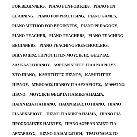
FOR BEGINNERS
PIANO FUN FOR KIDS
PIANO FUN
LEARNING
PIANO FUN PRACTISING
PIANO GAMES
PIANO METHOD FOR BEGINNERS
PIANO PEDAGOGY
PIANO TEACHER
PIANO TEACHERS
PIANO TEACHING
BEGINNERS
PIANO TEACHING PRESCHOOLERS
ΒΙΒΛΊΟ ΔΡΑΣΤΗΡΙΟΤΉΤΩΝ ΜΟΥΣΙΚΉΣ ΘΕΩΡΊΑΣ
ΔΆΣΚΑΛΟΙ ΠΙΆΝΟΥ
ΔΩΡΕΆΝ ΝΌΤΕΣ ΓΙΑ ΑΡΧΆΡΙΟΥΣ
ΣΤΟ ΠΙΆΝΟ
ΚΑΘΗΓΗΤΈΣ ΠΙΆΝΟΥ
ΚΑΘΗΓΗΤΉΣ
ΠΙΆΝΟΥ
ΜΈΘΟΔΟΣ ΠΙΆΝΟΥ ΓΙΑ ΑΡΧΆΡΙΟΥΣ
ΜΑΘΑΊΝΩ
ΠΙΆΝΟ
ΜΟΥΣΙΚΉ ΘΕΩΡΊΑ ΓΙΑ ΜΙΚΡΆ ΠΑΙΔΙΆ
ΠΑΙΧΝΊΔΙΑ ΓΙΑ ΠΙΆΝΟ
ΠΑΙΧΝΊΔΙΑ ΣΤΟ ΠΙΆΝΟ
ΠΙΆΝΟ
ΓΙΑ ΑΡΧΆΡΙΟΥΣ
ΠΙΆΝΟ ΓΙΑ ΜΙΚΡΆ ΠΑΙΔΙΆ
ΠΙΆΝΟ ΓΙΑ
ΠΡΟΣΧΟΛΙΚΈΣ ΗΛΙΚΊΕΣ
ΠΙΆΝΟ ΔΩΡΕΆΝ ΥΛΙΚΌ ΓΙΑ
ΑΡΧΆΡΙΟΥΣ
ΠΙΆΝΟ ΠΑΙΔΑΓΩΓΙΚΉ
ΤΡΑΓΟΎΔΙΑ ΣΤΟ