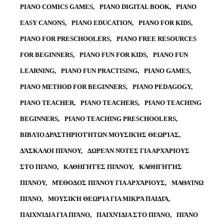
PIANO COMICS GAMES
PIANO DIGITAL BOOK
PIANO
EASY CANONS
PIANO EDUCATION
PIANO FOR KIDS
PIANO FOR PRESCHOOLERS
PIANO FREE RESOURCES
FOR BEGINNERS
PIANO FUN FOR KIDS
PIANO FUN
LEARNING
PIANO FUN PRACTISING
PIANO GAMES
PIANO METHOD FOR BEGINNERS
PIANO PEDAGOGY
PIANO TEACHER
PIANO TEACHERS
PIANO TEACHING
BEGINNERS
PIANO TEACHING PRESCHOOLERS
ΒΙΒΛΊΟ ΔΡΑΣΤΗΡΙΟΤΉΤΩΝ ΜΟΥΣΙΚΉΣ ΘΕΩΡΊΑΣ
ΔΆΣΚΑΛΟΙ ΠΙΆΝΟΥ
ΔΩΡΕΆΝ ΝΌΤΕΣ ΓΙΑ ΑΡΧΆΡΙΟΥΣ
ΣΤΟ ΠΙΆΝΟ
ΚΑΘΗΓΗΤΈΣ ΠΙΆΝΟΥ
ΚΑΘΗΓΗΤΉΣ
ΠΙΆΝΟΥ
ΜΈΘΟΔΟΣ ΠΙΆΝΟΥ ΓΙΑ ΑΡΧΆΡΙΟΥΣ
ΜΑΘΑΊΝΩ
ΠΙΆΝΟ
ΜΟΥΣΙΚΉ ΘΕΩΡΊΑ ΓΙΑ ΜΙΚΡΆ ΠΑΙΔΙΆ
ΠΑΙΧΝΊΔΙΑ ΓΙΑ ΠΙΆΝΟ
ΠΑΙΧΝΊΔΙΑ ΣΤΟ ΠΙΆΝΟ
ΠΙΆΝΟ