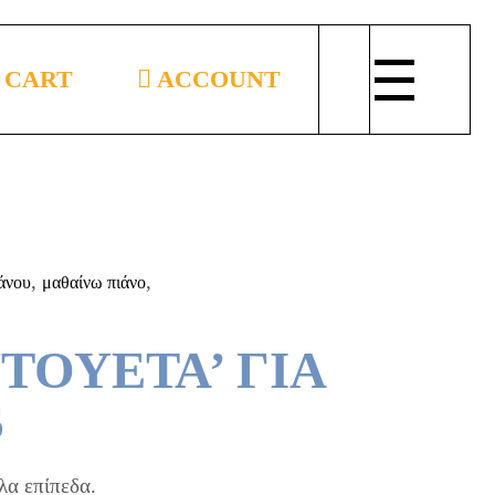
CART
ACCOUNT
,
,
άνου
μαθαίνω πιάνο
ΤΟΥΕΤΑ’ ΓΙΑ
S
λα επίπεδα.