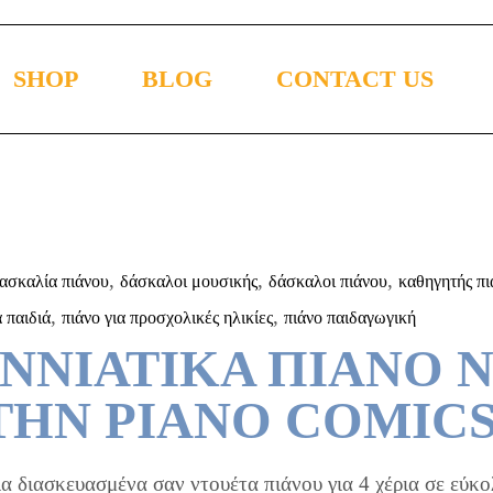
SHOP
BLOG
CONTACT US
ics
Piano Comics
oducts
Ελληνικά Piano Comics
mics
,
,
,
ασκαλία πιάνου
δάσκαλοι μουσικής
δάσκαλοι πιάνου
καθηγητής πι
,
,
Comics
ά παιδιά
πιάνο για προσχολικές ηλικίες
πιάνο παιδαγωγική
ΕΝΝΙΑΤΙΚΑ ΠΙΑΝΟ Ν
 ΤΗΝ PIANO COMIC
α διασκευασμένα σαν ντουέτα πιάνου για 4 χέρια σε εύκο