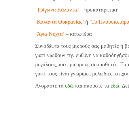
‘Τρίγωνα Κάλαντα’
– προκαταρκτική
‘Κάλαντα Ουκρανίας’
ή
‘Το Πλουσιοπάρο
‘Άγια Νύχτα’
– κατωτέρα
Συνοδέψτε τους μικρούς σας μαθητές ή β
γιατί νιώθουν την ευθύνη να καθοδηγήσου
μεγάλους, πιο έμπειρους συμμαθητές. Τα 
γιατί τους είναι γνώριμες μελωδίες, στίχο
Αγοράστε τα
εδώ
και ακούστε τα
εδώ
. Δε