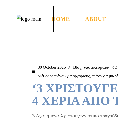
Skip
to
the
HOME
ABOUT
content
What is Piano Com
Free Samples of Pr
Videos of Piano Co
,
30 October 2025
Blog
αποτελεσματική διδ
,
Μέθοδος πιάνου για αρχάριους
How to use Piano 
πιάνο για μικρ
‘3 ΧΡΙΣΤΟΥΓ
Meet Our Heroes
Free Piano Comics
4 ΧΕΡΙΑ ΑΠΟ
FAQ
About me
3 Αγαπημένα Χριστουγεννιάτικα τραγούδι